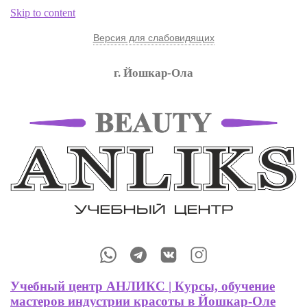
Skip to content
Версия для слабовидящих
г. Йошкар-Ола
Обучение Мастеров Маникюра, Мастеров Бровистов и других
профессий
Учебный центр АНЛИКС | Курсы,
обучение мастеров индустрии красоты
в Йошкар-Оле
Учебный центр АНЛИКС | Курсы, обучение
мастеров индустрии красоты в Йошкар-Оле