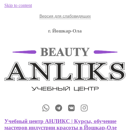
Skip to content
Версия для слабовидящих
г. Йошкар-Ола
Обучение Мастеров Маникюра, Мастеров Бровистов и других
профессий
Учебный центр АНЛИКС | Курсы,
обучение мастеров индустрии красоты
в Йошкар-Оле
Учебный центр АНЛИКС | Курсы, обучение
мастеров индустрии красоты в Йошкар-Оле