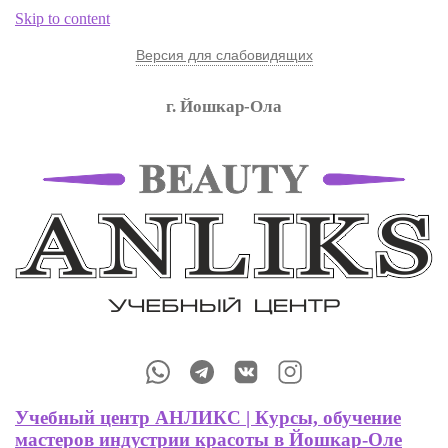
Skip to content
Версия для слабовидящих
г. Йошкар-Ола
Обучение Мастеров Маникюра, Мастеров Бровистов и других
профессий
Учебный центр АНЛИКС | Курсы,
обучение мастеров индустрии красоты
в Йошкар-Оле
Учебный центр АНЛИКС | Курсы, обучение
мастеров индустрии красоты в Йошкар-Оле