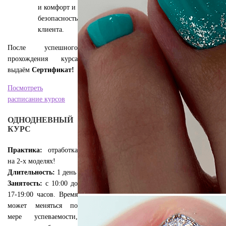
и комфорт и
безопасность
клиента.
После успешного
прохождения курса
выдаём
Сертификат!
Посмотреть
расписание курсов
ОДНОДНЕВНЫЙ
КУРС
Практика:
отработка
на 2-х моделях!
Длительность:
1 день
Занятость:
с 10:00 до
17-19:00 часов. Время
может меняться по
мере успеваемости,