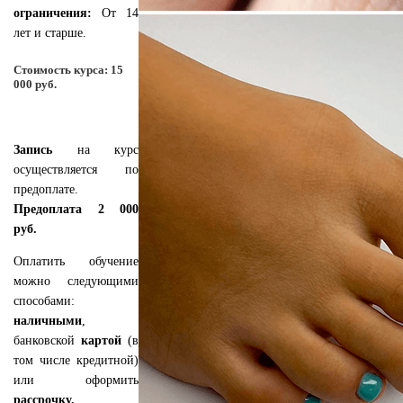
ограничения:
От 14
лет и старше.
Стоимость курса: 15
000 руб.
Запись
на курс
осуществляется по
предоплате.
Предоплата 2 000
руб.
Оплатить обучение
можно следующими
способами:
наличными
,
банковской
картой
(в
том числе кредитной)
или оформить
рассрочку.